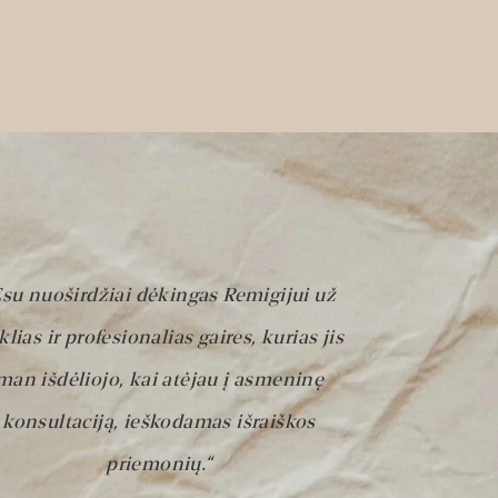
Esu nuoširdžiai dėkingas Remigijui už
klias ir profesionalias gaires, kurias jis
man išdėliojo, kai atėjau į asmeninę
konsultaciją, ieškodamas išraiškos
priemonių.“