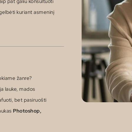
aip pat galiu
konsultuoti
gelbėti kuriant asmeninį
okiame žanre?
ija lauke, mados
fuoti, bet pasiruošti
raukas
Photoshop,