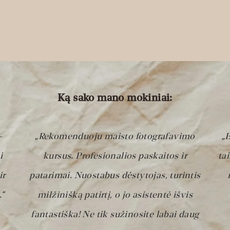
Ką sako mano mokiniai:
–
„Rekomenduoju maisto fotografavimo
„
i
kursus. Profesionalios paskaitos ir
tai
ir
patarimai. Nuostabus dėstytojas, turintis
.“
milžinišką patirtį, o jo asistentė išvis
fantastiška! Ne tik sužinosite labai daug