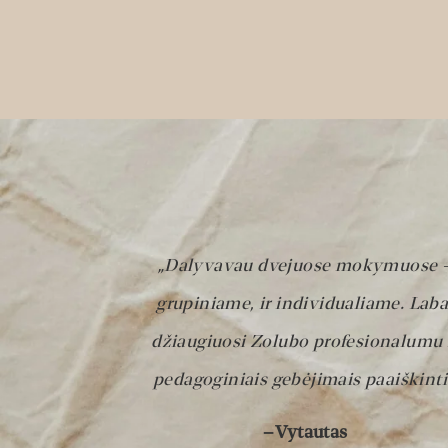
„Dalyvavau dvejuose mokymuose 
grupiniame, ir individualiame. Laba
džiaugiuosi Zolubo profesionalumu 
pedagoginiais gebėjimais paaiškinti
– Vytautas