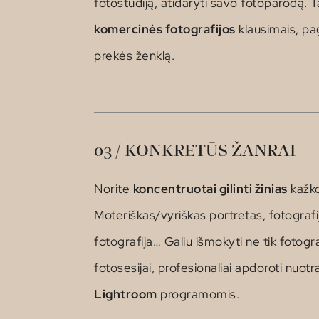
fotostudiją, atidaryti savo fotoparodą. T
komercinės fotografijos
klausimais, pa
prekės ženklą.
03 / KONKRETŪS ŽANRAI
Norite
koncentruotai gilinti žinias
kažk
Moteriškas/vyriškas portretas, fotograf
fotografija… Galiu išmokyti ne tik fotogra
fotosesijai, profesionaliai apdoroti nuot
Lightroom
programomis.