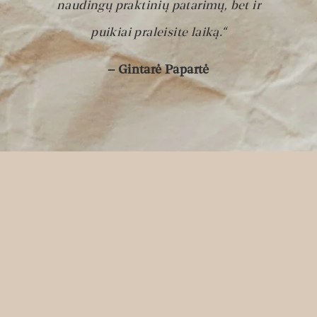
naudingų praktinių patarimų, bet ir
puikiai praleisite laiką.“
– Gintarė Papartė