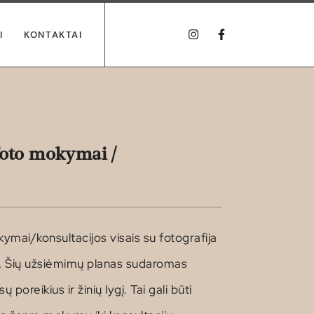
I
KONTAKTAI
foto mokymai /
ymai/konsultacijos visais su fotografija
is. Šių užsiėmimų planas sudaromas
ų poreikius ir žinių lygį. Tai gali būti