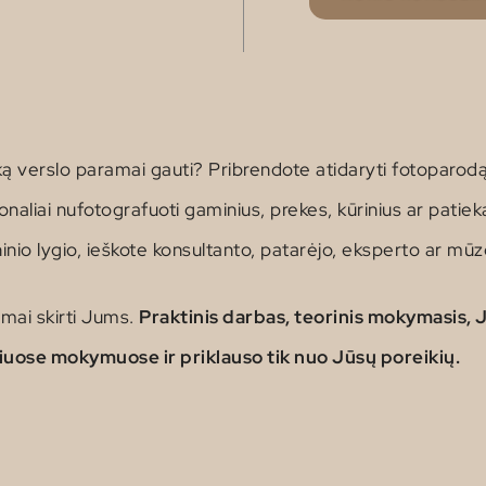
šką verslo paramai gauti? Pribrendote atidaryti fotoparodą
naliai nufotografuoti gaminius, prekes, kūrinius ar patiek
inio lygio, ieškote konsultanto, patarėjo, eksperto ar mū
imai skirti Jums.
Praktinis darbas, teorinis mokymasis, J
 šiuose mokymuose ir priklauso tik nuo Jūsų poreikių.