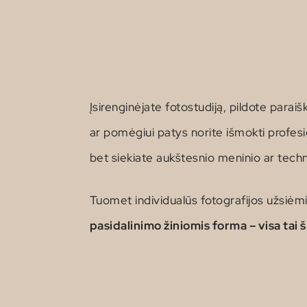
Įsirenginėjate fotostudiją, pildote parai
ar pomėgiui patys norite išmokti profesio
bet siekiate aukštesnio meninio ar techn
Tuomet individualūs fotografijos užsiėm
pasidalinimo žiniomis forma – visa tai