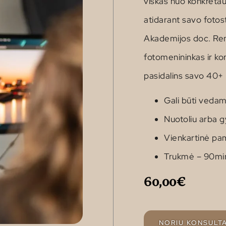
viskas nuo konkretau
atidarant savo fotos
Akademijos doc. Rem
fotomenininkas ir ko
pasidalins savo 40+ m
Gali būti veda
Nuotoliu arba gy
Vienkartinė pa
Trukmė – 90mi
60,00€
NORIU KONSULT