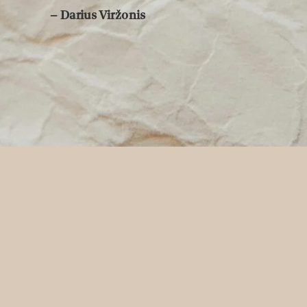
– Darius Viržonis