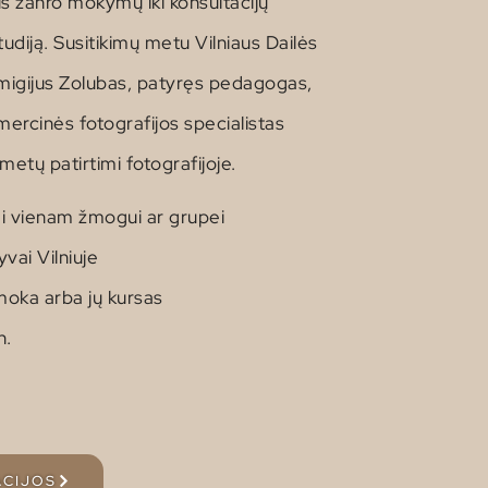
s žanro mokymų iki konsultacijų
tudiją.
Susitikimų metu Vilniaus Dailės
igijus Zolubas, patyręs pedagogas,
mercinės fotografijos specialistas
etų patirtimi fotografijoje.
mi vienam žmogui ar grupei
vai Vilniuje
moka arba jų kursas
n.
ACIJOS